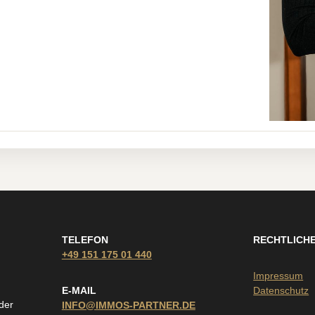
TELEFON
RECHTLICH
+49 151 175 01 440
Impressum
E-MAIL
Datenschutz
der
INFO@IMMOS-PARTNER.DE