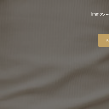
immoS – 
K