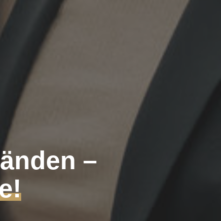
Händen –
e!