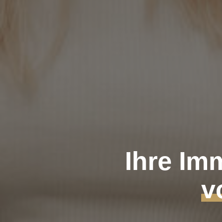
Ihre Im
v