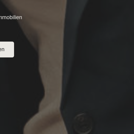
mmobilien
en