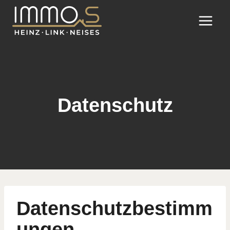
Skip
to
content
Datenschutz
Datenschutzbestimm
ungen